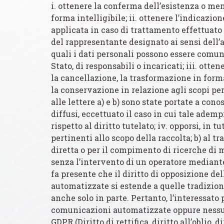
i. ottenere la conferma dell’esistenza o me
forma intelligibile; ii. ottenere l’indicazion
applicata in caso di trattamento effettuato c
del rappresentante designato ai sensi dell’a
quali i dati personali possono essere comun
Stato, di responsabili o incaricati; iii. otte
la cancellazione, la trasformazione in forma
la conservazione in relazione agli scopi per 
alle lettere a) e b) sono state portate a con
diffusi, eccettuato il caso in cui tale ad
rispetto al diritto tutelato; iv. opporsi, in
pertinenti allo scopo della raccolta; b) al t
diretta o per il compimento di ricerche di
senza l’intervento di un operatore mediant
fa presente che il diritto di opposizione de
automatizzate si estende a quelle tradiziona
anche solo in parte. Pertanto, l’interessat
comunicazioni automatizzate oppure nessuna d
GDPR (Diritto di rettifica, diritto all’oblio, 