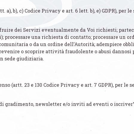
. a), b), c) Codice Privacy e art. 6 lett. b), e) GDPR), per l
fruire dei Servizi eventualmente da Voi richiesti; partec
); processare una richiesta di contatto; processare un or
omunitaria o da un ordine dell’Autorità; adempiere obbl
revenire o scoprire attività fraudolente o abusi dannosi per
in sede giudiziaria.
nso (artt. 23 e 130 Codice Privacy e art. 7 GDPR), per le s
di gradimento, newsletter e/o inviti ad eventi o iscriver