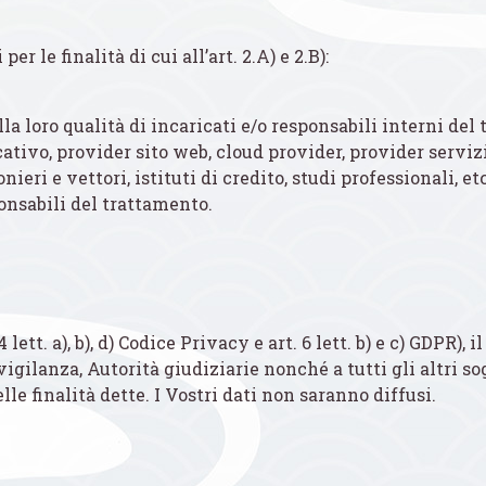
er le finalità di cui all’art. 2.A) e 2.B):
ella loro qualità di incaricati e/o responsabili interni de
dicativo, provider sito web, cloud provider, provider servi
ieri e vettori, istituti di credito, studi professionali, e
ponsabili del trattamento.
ett. a), b), d) Codice Privacy e art. 6 lett. b) e c) GDPR), 
i vigilanza, Autorità giudiziarie nonché a tutti gli altri 
le finalità dette. I Vostri dati non saranno diffusi.