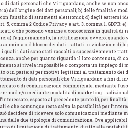
no di dati personali che Vi riguardano, anche se non anco
e: a) dell’origine dei dati personali; b) delle finalità e mo
on l’ausilio di strumenti elettronici; d) degli estremi ide
rt. 5, comma 2 Codice Privacy e art. 3, comma 1, GDPR; e) d
icati o che possono venirne a conoscenza in qualità di r
nere: a) l’aggiornamento, la rettificazione ovvero, quando v
 anonima o il blocco dei dati trattati in violazione di le
i quali i dati sono stati raccolti o successivamente tratta
oscenza, anche per quanto riguarda il loro contenuto, di co
empimento si rivela impossibile o comporta un impiego d
 tutto o in parte: a) per motivi legittimi al trattamento de
rattamento di dati personali che Vi riguardano a fini di i
 mercato o di comunicazione commerciale, mediante l’uso
e e-mail e/o mediante modalità di marketing tradizionali
ll’interessato, esposto al precedente punto b), per final
li e che comunque resta salva la possibilità per l’interes
o può decidere di ricevere solo comunicazioni mediante m
elle due tipologie di comunicazione. Ove applicabili, ave
diritto di limitazione di trattamento, diritto alla portabili