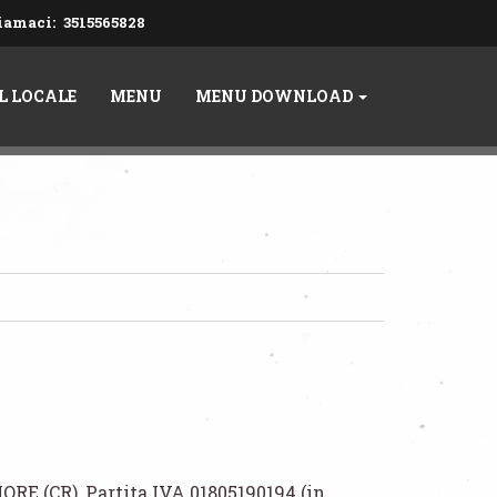
iamaci:
3515565828
IL LOCALE
MENU
MENU DOWNLOAD
E (CR), Partita IVA 01805190194 (in