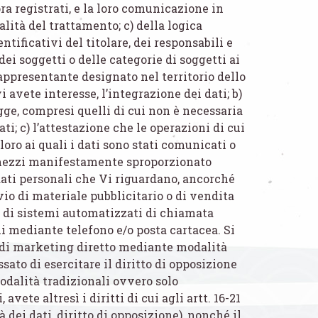
ra registrati, e la loro comunicazione in
dalità del trattamento; c) della logica
ntificativi del titolare, dei responsabili e
ei soggetti o delle categorie di soggetti ai
appresentante designato nel territorio dello
i avete interesse, l’integrazione dei dati; b)
gge, compresi quelli di cui non è necessaria
ti; c) l’attestazione che le operazioni di cui
loro ai quali i dati sono stati comunicati o
i mezzi manifestamente sproporzionato
i dati personali che Vi riguardano, ancorché
nvio di materiale pubblicitario o di vendita
 di sistemi automatizzati di chiamata
 mediante telefono e/o posta cartacea. Si
ità di marketing diretto mediante modalità
sato di esercitare il diritto di opposizione
odalità tradizionali ovvero solo
te altresì i diritti di cui agli artt. 16-21
tà dei dati, diritto di opposizione), nonché il